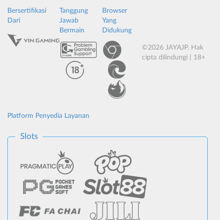
Bersertifikasi
Tanggung
Browser
Dari
Jawab
Yang
Bermain
Didukung
©2026 JAYAJP. Hak
cipta dilindungi | 18+
Platform Penyedia Layanan
Slots