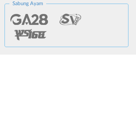
Sabung Ayam