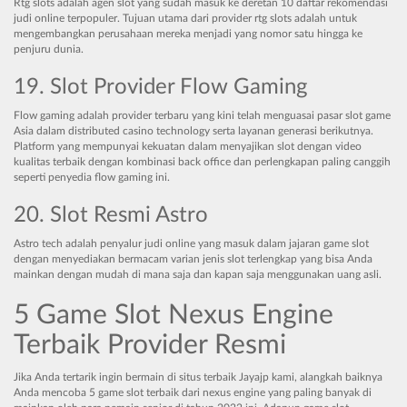
Rtg slots adalah agen slot yang sudah masuk ke deretan 10 daftar rekomendasi
judi online terpopuler. Tujuan utama dari provider rtg slots adalah untuk
mengembangkan perusahaan mereka menjadi yang nomor satu hingga ke
penjuru dunia.
19. Slot Provider Flow Gaming
Flow gaming adalah provider terbaru yang kini telah menguasai pasar slot game
Asia dalam distributed casino technology serta layanan generasi berikutnya.
Platform yang mempunyai kekuatan dalam menyajikan slot dengan video
kualitas terbaik dengan kombinasi back office dan perlengkapan paling canggih
seperti penyedia flow gaming ini.
20. Slot Resmi Astro
Astro tech adalah penyalur judi online yang masuk dalam jajaran game slot
dengan menyediakan bermacam varian jenis slot terlengkap yang bisa Anda
mainkan dengan mudah di mana saja dan kapan saja menggunakan uang asli.
5 Game Slot Nexus Engine
Terbaik Provider Resmi
Jika Anda tertarik ingin bermain di situs terbaik Jayajp kami, alangkah baiknya
Anda mencoba 5 game slot terbaik dari nexus engine yang paling banyak di