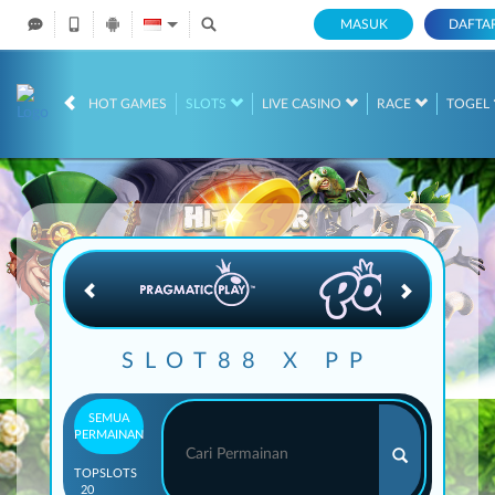
MASUK
DAFTA
IDR
12,685,302,
HOT GAMES
SLOTS
LIVE CASINO
RACE
TOGEL
SLOT88 X PP
SEMUA
PERMAINAN
TOP
SLOTS
20