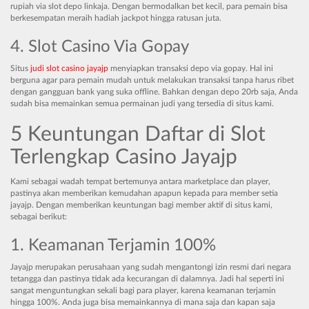
rupiah via slot depo linkaja. Dengan bermodalkan bet kecil, para pemain bisa
berkesempatan meraih hadiah jackpot hingga ratusan juta.
4. Slot Casino Via Gopay
Situs
judi slot casino jayajp
menyiapkan transaksi depo via gopay. Hal ini
berguna agar para pemain mudah untuk melakukan transaksi tanpa harus ribet
dengan gangguan bank yang suka offline. Bahkan dengan depo 20rb saja, Anda
sudah bisa memainkan semua permainan judi yang tersedia di situs kami.
5 Keuntungan Daftar di Slot
Terlengkap Casino Jayajp
Kami sebagai wadah tempat bertemunya antara marketplace dan player,
pastinya akan memberikan kemudahan apapun kepada para member setia
jayajp. Dengan memberikan keuntungan bagi member aktif di situs kami,
sebagai berikut:
1. Keamanan Terjamin 100%
Jayajp merupakan perusahaan yang sudah mengantongi izin resmi dari negara
tetangga dan pastinya tidak ada kecurangan di dalamnya. Jadi hal seperti ini
sangat menguntungkan sekali bagi para player, karena keamanan terjamin
hingga 100%. Anda juga bisa memainkannya di mana saja dan kapan saja