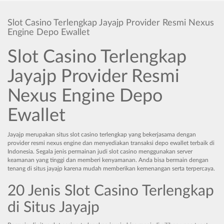
Slot Casino Terlengkap Jayajp Provider Resmi Nexus
Engine Depo Ewallet
Slot Casino Terlengkap
Jayajp Provider Resmi
Nexus Engine Depo
Ewallet
Jayajp merupakan situs slot casino terlengkap yang bekerjasama dengan
provider resmi nexus engine dan menyediakan transaksi depo ewallet terbaik di
Indonesia. Segala jenis permainan judi slot casino menggunakan server
keamanan yang tinggi dan memberi kenyamanan. Anda bisa bermain dengan
tenang di situs jayajp karena mudah memberikan kemenangan serta terpercaya.
20 Jenis Slot Casino Terlengkap
di Situs Jayajp