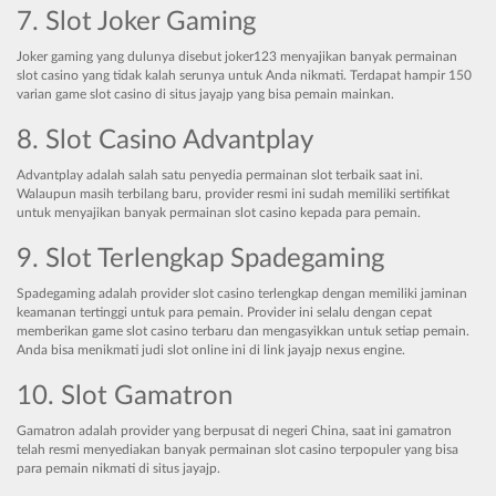
7. Slot Joker Gaming
Joker gaming yang dulunya disebut joker123 menyajikan banyak permainan
slot casino yang tidak kalah serunya untuk Anda nikmati. Terdapat hampir 150
varian game slot casino di situs jayajp yang bisa pemain mainkan.
8. Slot Casino Advantplay
Advantplay adalah salah satu penyedia permainan slot terbaik saat ini.
Walaupun masih terbilang baru, provider resmi ini sudah memiliki sertifikat
untuk menyajikan banyak permainan slot casino kepada para pemain.
9. Slot Terlengkap Spadegaming
Spadegaming adalah provider slot casino terlengkap dengan memiliki jaminan
keamanan tertinggi untuk para pemain. Provider ini selalu dengan cepat
memberikan game slot casino terbaru dan mengasyikkan untuk setiap pemain.
Anda bisa menikmati judi slot online ini di link jayajp nexus engine.
10. Slot Gamatron
Gamatron adalah provider yang berpusat di negeri China, saat ini gamatron
telah resmi menyediakan banyak permainan slot casino terpopuler yang bisa
para pemain nikmati di situs jayajp.