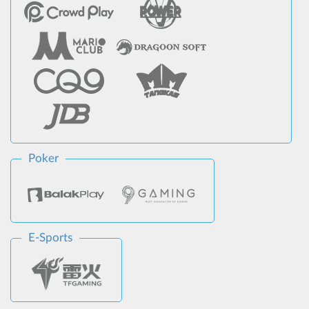
Poker
E-Sports