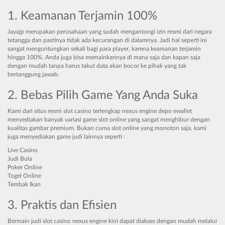
1. Keamanan Terjamin 100%
Jayajp merupakan perusahaan yang sudah mengantongi izin resmi dari negara
tetangga dan pastinya tidak ada kecurangan di dalamnya. Jadi hal seperti ini
sangat menguntungkan sekali bagi para player, karena keamanan terjamin
hingga 100%. Anda juga bisa memainkannya di mana saja dan kapan saja
dengan mudah tanpa harus takut data akan bocor ke pihak yang tak
bertanggung jawab.
2. Bebas Pilih Game Yang Anda Suka
Kami dari situs resmi slot casino terlengkap nexus engine depo ewallet
menyediakan banyak variasi game slot online yang sangat menghibur dengan
kualitas gambar premium. Bukan cuma slot online yang monoton saja, kami
juga menyediakan game judi lainnya seperti :
Live Casino
Judi Bola
Poker Online
Togel Online
Tembak Ikan
3. Praktis dan Efisien
Bermain judi slot casino nexus engine kini dapat diakses dengan mudah melalui