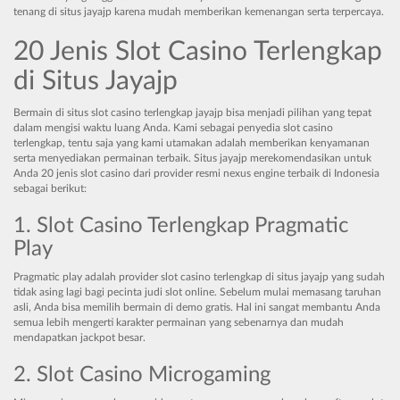
tenang di situs jayajp karena mudah memberikan kemenangan serta terpercaya.
20 Jenis Slot Casino Terlengkap
di Situs Jayajp
Bermain di situs slot casino terlengkap jayajp bisa menjadi pilihan yang tepat
dalam mengisi waktu luang Anda. Kami sebagai penyedia slot casino
terlengkap, tentu saja yang kami utamakan adalah memberikan kenyamanan
serta menyediakan permainan terbaik. Situs jayajp merekomendasikan untuk
Anda 20 jenis slot casino dari provider resmi nexus engine terbaik di Indonesia
sebagai berikut:
1. Slot Casino Terlengkap Pragmatic
Play
Pragmatic play adalah provider slot casino terlengkap di situs jayajp yang sudah
tidak asing lagi bagi pecinta judi slot online. Sebelum mulai memasang taruhan
asli, Anda bisa memilih bermain di demo gratis. Hal ini sangat membantu Anda
semua lebih mengerti karakter permainan yang sebenarnya dan mudah
mendapatkan jackpot besar.
2. Slot Casino Microgaming