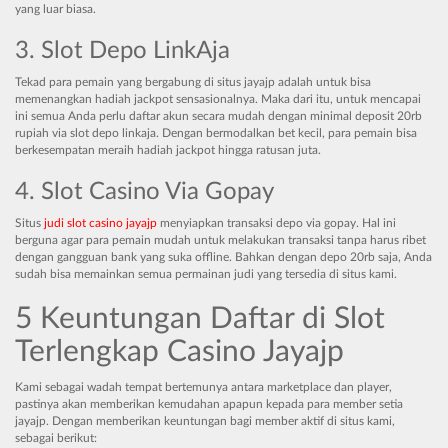
yang luar biasa.
3. Slot Depo LinkAja
Tekad para pemain yang bergabung di situs jayajp adalah untuk bisa
memenangkan hadiah jackpot sensasionalnya. Maka dari itu, untuk mencapai
ini semua Anda perlu daftar akun secara mudah dengan minimal deposit 20rb
rupiah via slot depo linkaja. Dengan bermodalkan bet kecil, para pemain bisa
berkesempatan meraih hadiah jackpot hingga ratusan juta.
4. Slot Casino Via Gopay
Situs
judi slot casino jayajp
menyiapkan transaksi depo via gopay. Hal ini
berguna agar para pemain mudah untuk melakukan transaksi tanpa harus ribet
dengan gangguan bank yang suka offline. Bahkan dengan depo 20rb saja, Anda
sudah bisa memainkan semua permainan judi yang tersedia di situs kami.
5 Keuntungan Daftar di Slot
Terlengkap Casino Jayajp
Kami sebagai wadah tempat bertemunya antara marketplace dan player,
pastinya akan memberikan kemudahan apapun kepada para member setia
jayajp. Dengan memberikan keuntungan bagi member aktif di situs kami,
sebagai berikut: