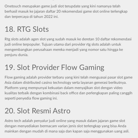
Onetouch merupakan game judi slot terupdate yang kini namanya telah
berhasil masuk ke jajaran daftar 20 rekomendasi game slot online terlengkap
dan terpercaya di tahun 2022 ini.
18. RTG Slots
Rtg slots adalah agen slot yang sudah masuk ke deretan 10 daftar rekomendasi
judi online terpopuler. Tujuan utama dari provider rtg slots adalah untuk
mengembangkan perusahaan mereka menjadi yang nomor satu hingga ke
penjuru dunia.
19. Slot Provider Flow Gaming
Flow gaming adalah provider terbaru yang kini telah menguasai pasar slot game
Asia dalam distributed casino technology serta layanan generasi berikutnya.
Platform yang mempunyai kekuatan dalam menyajikan slot dengan video
kualitas terbaik dengan kombinasi back office dan perlengkapan paling canggih
seperti penyedia flow gaming ini.
20. Slot Resmi Astro
Astro tech adalah penyalur judi online yang masuk dalam jajaran game slot
dengan menyediakan bermacam varian jenis slot terlengkap yang bisa Anda
mainkan dengan mudah di mana saja dan kapan saja menggunakan uang asli.