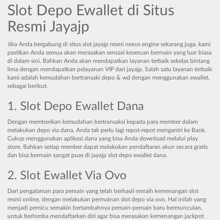
Slot Depo Ewallet di Situs
Resmi Jayajp
Jika Anda bergabung di situs slot jayajp resmi nexus engine sekarang juga, kami
pastikan Anda semua akan merasakan sensasi keseruan bermain yang luar biasa
di dalam sini. Bahkan Anda akan mendapatkan layanan terbaik sekelas bintang
lima dengan mendapatkan pelayanan VIP dari jayajp. Salah satu layanan terbaik
kami adalah kemudahan bertransaki depo & wd dengan menggunakan ewallet,
sebagai berikut:
1. Slot Depo Ewallet Dana
Dengan memberikan kemudahan bertransaksi kepada para member dalam
melakukan depo via dana, Anda tak perlu lagi repot-repot mengantri ke Bank.
Cukup menggunakan aplikasi dana yang bisa Anda download melalui play
store. Bahkan setiap member dapat melakukan pendaftaran akun secara gratis
dan bisa bermain sangat puas di jayajp slot depo ewallet dana.
2. Slot Ewallet Via Ovo
Dari pengalaman para pemain yang telah berhasil meraih kemenangan slot
resmi online, dengan melakukan permainan slot depo via ovo. Hal inilah yang
menjadi pemicu semakin bertambahnya pemain-pemain baru bermunculan,
untuk berlomba mendaftarkan diri agar bisa merasakan kemenangan jackpot