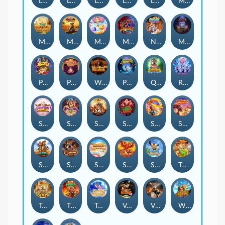
Las Vegas Party
Legend of the White and Green Snake
Lion Dance Fortune
Lucky Zhu
Lulu's Enchanted Forest
Mahjong Fortune
Mayan Gold Hunt
Mega Wild Safari
Mochi Mochi
Muay Thai Arena
Nomikai Fever
Mysteries of Pandora
Pawsome Xmas
Persian Gems
Wild West Saloon
Pumpkin Night
Queen of Aztec
Rave On
Sakura Neko
Samba Fiesta
SanGuo - The Brotherhood
Sexy Christmas Sirens
Spirits Fiesta
Spring Harvest
Stallion Princess
Steampunk Reloaded
Surgary bonanza
Super Phoenix
Surf Monkey
Taco Truck Delight
Temple of Gods
TNT Fiesta
Tower of Riches
Vault of Riches
Viking Valor
Wild Fish Hunter