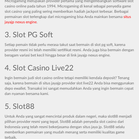
Microgaming merupakan provider pertama yang mengembangkan software slot
casino online pada tahun 1994. Microgaming di kenal sebagai penyedia game
slot casino yang paling sering memberikan hadiah jackpot terbesar. Berbagai
permainan slot terlengkap dari microgaming bisa Anda mainkan bersama
situs
jayajp nexus engine
.
3. Slot PG Soft
Setiap pemain tidak perlu merasa takut saat bermain di slot pg soft, karena
provider resmi ini telah memiliki sertifikat resmi. Anda juga bisa bermain dengan
beragam variasi bet kecil hingga besar di link jayajp nexus engine.
4. Slot Casino Live22
Ingin bermain judi slot casino online tetapi memiliki kendala deposit? Tenang
saja, karena bermain di situs jayajp provider slot live22 Anda bisa menggunakan
depo ewallet. Transaksi ini sangat memudahkan Anda yang ingin bermain cepat
dan nyaman bersama kami.
5. Slot88
Untuk Anda yang sangat mencintai produk dalam negeri, maka slot88 menjadi
pilihan provider resmi yang tepat. Slot88 adalah penyedia slot casino dari
Indonesia yang telah resmi bekerjasama dengan situs jaya jp. Slot88 selalu
memberikan permainan yang mudah menang serta memiliki kualitas game
terbaik.