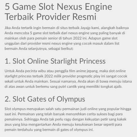
5 Game Slot Nexus Engine
Terbaik Provider Resmi
Jika Anda tertarik ingin bermain di situs terbaik Jayajp kami, alangkah baiknya
Anda mencoba 5 game slot terbaik dari nexus engine yang paling banyak di
mainkan oleh para pemain senior di tahun 2022 ini. Adapun game slot
unggulan dari provider resmi nexus engine yang cocok masuk dalam list
bermain Anda selanjutnya, sebagai berikut:
1. Slot Online Starlight Princess
Untuk Anda pecinta wibu atau penggila film anime jepang, maka slot online
starlight princess terbaik 2022 milik provider pragmatic play ini sangat cocok
sekali untuk Anda mainkan. Sesuai namanya, Anda akan di bawa menuju istana
di atas awan untuk bertemu sang putri cantik yang memiliki tongkat ajaib.
2. Slot Gates of Olympus
Slot olympus merupakan salah satu permainan judi online yang popular hingga
saat ini. Permainan yang telah banyak menorehkan cerita sukses bagi para
pemainnya. Sehingga Anda tak perlu ragu dengan kekuatan petir sang kakek
zeus yang bisa mengantarkan Anda menuju kesuksesan besar seperti para
pemain terdahulu yang bermain di gates of olympus ini.