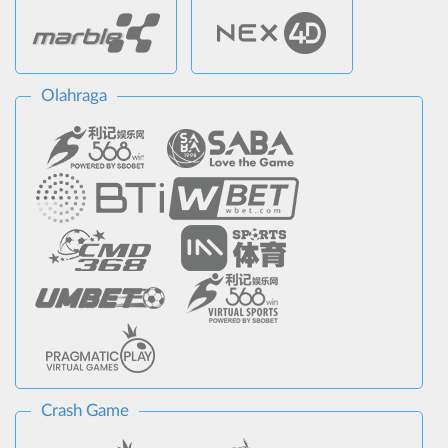
Olahraga
Crash Game