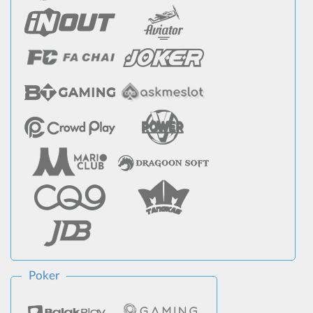
Poker