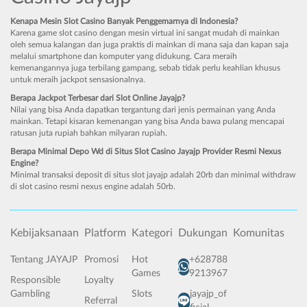
Kenapa Mesin Slot Casino Banyak Penggemarnya di Indonesia?
Karena game slot casino dengan mesin virtual ini sangat mudah di mainkan
oleh semua kalangan dan juga praktis di mainkan di mana saja dan kapan saja
melalui smartphone dan komputer yang didukung. Cara meraih
kemenangannya juga terbilang gampang, sebab tidak perlu keahlian khusus
untuk meraih jackpot sensasionalnya.
Berapa Jackpot Terbesar dari Slot Online Jayajp?
Nilai yang bisa Anda dapatkan tergantung dari jenis permainan yang Anda
mainkan. Tetapi kisaran kemenangan yang bisa Anda bawa pulang mencapai
ratusan juta rupiah bahkan milyaran rupiah.
Berapa Minimal Depo Wd di Situs Slot Casino Jayajp Provider Resmi Nexus
Engine?
Minimal transaksi deposit di situs slot jayajp adalah 20rb dan minimal withdraw
di slot casino resmi nexus engine adalah 50rb.
Kebijaksanaan
Platform
Kategori
Dukungan
Komunitas
Tentang JAYAJP
Promosi
Hot
+628788
Games
9213967
Responsible
Loyalty
Gambling
Slots
jayajp_of
Referral