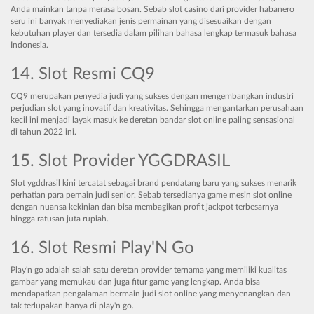
Anda mainkan tanpa merasa bosan. Sebab slot casino dari provider habanero
seru ini banyak menyediakan jenis permainan yang disesuaikan dengan
kebutuhan player dan tersedia dalam pilihan bahasa lengkap termasuk bahasa
Indonesia.
14. Slot Resmi CQ9
CQ9 merupakan penyedia judi yang sukses dengan mengembangkan industri
perjudian slot yang inovatif dan kreativitas. Sehingga mengantarkan perusahaan
kecil ini menjadi layak masuk ke deretan bandar slot online paling sensasional
di tahun 2022 ini.
15. Slot Provider YGGDRASIL
Slot ygddrasil kini tercatat sebagai brand pendatang baru yang sukses menarik
perhatian para pemain judi senior. Sebab tersedianya game mesin slot online
dengan nuansa kekinian dan bisa membagikan profit jackpot terbesarnya
hingga ratusan juta rupiah.
16. Slot Resmi Play'N Go
Play'n go adalah salah satu deretan provider ternama yang memiliki kualitas
gambar yang memukau dan juga fitur game yang lengkap. Anda bisa
mendapatkan pengalaman bermain judi slot online yang menyenangkan dan
tak terlupakan hanya di play'n go.