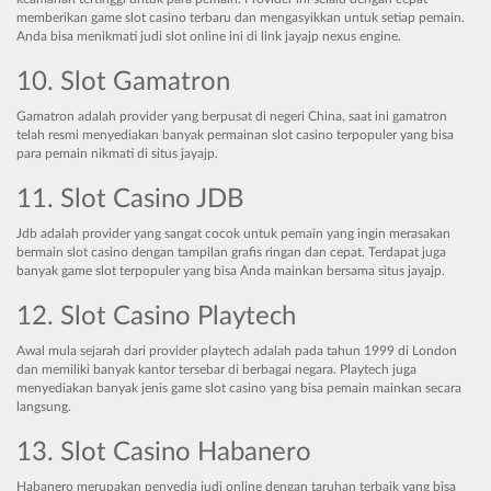
memberikan game slot casino terbaru dan mengasyikkan untuk setiap pemain.
Anda bisa menikmati judi slot online ini di link jayajp nexus engine.
10. Slot Gamatron
Gamatron adalah provider yang berpusat di negeri China, saat ini gamatron
telah resmi menyediakan banyak permainan slot casino terpopuler yang bisa
para pemain nikmati di situs jayajp.
11. Slot Casino JDB
Jdb adalah provider yang sangat cocok untuk pemain yang ingin merasakan
bermain slot casino dengan tampilan grafis ringan dan cepat. Terdapat juga
banyak game slot terpopuler yang bisa Anda mainkan bersama situs jayajp.
12. Slot Casino Playtech
Awal mula sejarah dari provider playtech adalah pada tahun 1999 di London
dan memiliki banyak kantor tersebar di berbagai negara. Playtech juga
menyediakan banyak jenis game slot casino yang bisa pemain mainkan secara
langsung.
13. Slot Casino Habanero
Habanero merupakan penyedia judi online dengan taruhan terbaik yang bisa