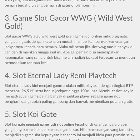
zeus yang bisa mengantarkan Anda menuju kesuksesan besar seperti para
pemain terdahulu yang bermain di gates of olympus ini.
3. Game Slot Gacor WWG ( Wild West
Gold)
Slot gacor WWG atau wild west gold ialah game judi online milik pragmatic
yang paling axis dengan ketenaran mudah memberikan banyak kemenangan
jackpotnya kepada para pemain. Maka tak heran jika slot wwg masih banyak di
cari dan di mainkan hingga saat ini. Apalagi pemain bisa mendapatkan
kesempatan yang sama untuk bisa meraih hadiah jackpot terbesarnya meskipun
bermodalkan taruhan kecil.
4. Slot Eternal Lady Remi Playtech
Slot eternal lady kini menjadi game andalan milik playtech dengan tingkat RTP
mencapai 96,51% serta bonus jeckpot hingga 100x lipat. Membuat slot lady ini
menjadi acuan game paling banyak di jadikan player sebagai game slot
penghasil uang rupiah paling gampang dan banyak memberikan putaran gratis.
5. Slot Koi Gate
Slot koi gate menjadi game judi slot online tersohor di kalangan para player
yang banyak memberikan kemenangan besar. Nilai kemenangan yang fantastis,
menjadikan game slot kepunyaan habanero ini menjadi idola para pemain sejak