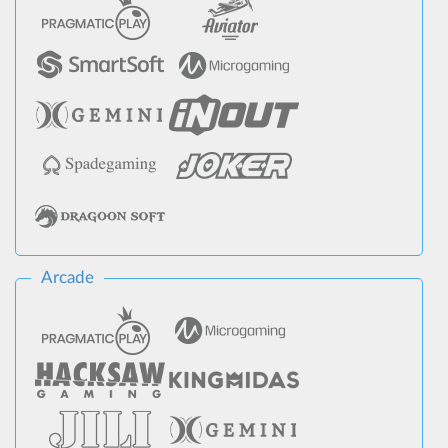
Arcade