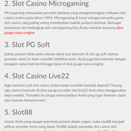
2. Slot Casino Microgaming
Microgaming merupakan provider pertama yang mengembangkan software slot
casino online pada tahun 1994. Microgaming di kenal sebagai penyedia game
slot casino yang paling sering memberikan hadiah jackpot terbesar. Berbagai
permainan slot terlengkap dari microgaming bisa Anda mainkan bersama
situs
jayajp nexus engine
.
3. Slot PG Soft
Setiap pemain tidak perlu merasa takut saat bermain di slot pg soft, karena
provider resmi ini telah memiliki sertifikat resmi. Anda juga bisa bermain dengan
beragam variasi bet kecil hingga besar di link jayajp nexus engine.
4. Slot Casino Live22
Ingin bermain judi slot casino online tetapi memiliki kendala deposit? Tenang
saja, karena bermain di situs jayajp provider slot live22 Anda bisa menggunakan
depo ewallet. Transaksi ini sangat memudahkan Anda yang ingin bermain cepat
dan nyaman bersama kami.
5. Slot88
Untuk Anda yang sangat mencintai produk dalam negeri, maka slot88 menjadi
pilihan provider resmi yang tepat. Slot88 adalah penyedia slot casino dari