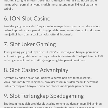
Indonesia yang telah resmi bekerjasama dengan situs jaya jp. Slot88 selalu
memberikan permainan yang mudah menang serta memiliki kualitas game
terbaik.
6. ION Slot Casino
Provider yang berasal dari Singapore ini menyediakan permainan slot casino
terlengkap untuk para pemain. Jayajp telah bekerjasama dengan ion slot yang
menjadi pilihan utama bagi banyak slotter di Indonesia.
7. Slot Joker Gaming
Joker gaming yang dulunya disebut joker123 menyajikan banyak permainan
slot casino yang tidak kalah serunya untuk Anda nikmati. Terdapat hampir 150
varian game slot casino di situs jayajp yang bisa pemain mainkan.
8. Slot Casino Advantplay
Advantplay adalah salah satu penyedia permainan slot terbaik saat ini.
Walaupun masih terbilang baru, provider resmi ini sudah memiliki sertifikat
untuk menyajikan banyak permainan slot casino kepada para pemain.
9. Slot Terlengkap Spadegaming
Spadegaming adalah provider slot casino terlengkap dengan memiliki jaminan
keamanan tertinggi untuk para pemain. Provider ini selalu dengan cepat