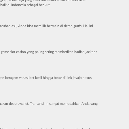
aik di Indonesia sebagai berikut:
taruhan asli, Anda bisa memilih bermain di demo gratis. Hal ini
game slot casino yang paling sering memberikan hadiah jackpot
gan beragam variasi bet kecil hingga besar di link jayajp nexus
ggunakan depo ewallet. Transaksi ini sangat memudahkan Anda yang