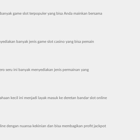
a banyak game slot terpopuler yang bisa Anda mainkan bersama
nyediakan banyak jenis game slot casino yang bisa pemain
ero seru ini banyak menyediakan jenis permainan yang
aan kecil ini menjadi layak masuk ke deretan bandar slot online
online dengan nuansa kekinian dan bisa membagikan profit jackpot