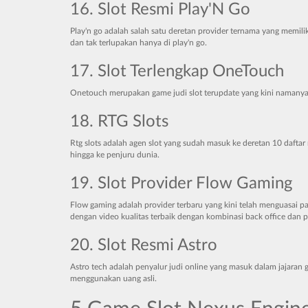
16. Slot Resmi Play'N Go
Play'n go adalah salah satu deretan provider ternama yang memi
dan tak terlupakan hanya di play'n go.
17. Slot Terlengkap OneTouch
Onetouch merupakan game judi slot terupdate yang kini namanya te
18. RTG Slots
Rtg slots adalah agen slot yang sudah masuk ke deretan 10 dafta
hingga ke penjuru dunia.
19. Slot Provider Flow Gaming
Flow gaming adalah provider terbaru yang kini telah menguasai p
dengan video kualitas terbaik dengan kombinasi back office dan p
20. Slot Resmi Astro
Astro tech adalah penyalur judi online yang masuk dalam jajara
menggunakan uang asli.