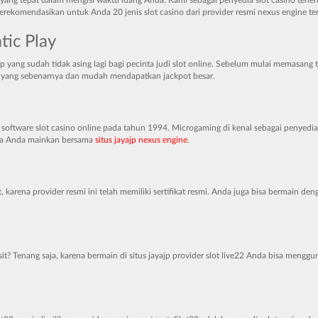
ekomendasikan untuk Anda 20 jenis slot casino dari provider resmi nexus engine terb
tic Play
ajp yang sudah tidak asing lagi bagi pecinta judi slot online. Sebelum mulai memasang 
 yang sebenarnya dan mudah mendapatkan jackpot besar.
tware slot casino online pada tahun 1994. Microgaming di kenal sebagai penyedia 
bisa Anda mainkan bersama
situs jayajp nexus engine
.
, karena provider resmi ini telah memiliki sertifikat resmi. Anda juga bisa bermain den
osit? Tenang saja, karena bermain di situs jayajp provider slot live22 Anda bisa men