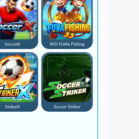
SoccerX
WD FuWa Fishing
StrikerX
Soccer Striker