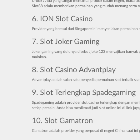
Untuk Anda yang sangat mencintai produk dalam negeri, maka slot8
Slot88 selalu memberikan permainan yang mudah menang serta mem
6. ION Slot Casino
Provider yang berasal dari Singapore ini menyediakan permainan s
7. Slot Joker Gaming
Joker gaming yang dulunya disebut joker123 menyajikan banyak pe
mainkan.
8. Slot Casino Advantplay
Advantplay adalah salah satu penyedia permainan slot terbaik saa
9. Slot Terlengkap Spadegaming
Spadegaming adalah provider slot casino terlengkap dengan memil
setiap pemain. Anda bisa menikmati judi slot online ini di link jay
10. Slot Gamatron
Gamatron adalah provider yang berpusat di negeri China, saat ini