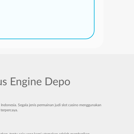
xus Engine Depo
 Indonesia. Segala jenis permainan judi slot casino menggunakan
terpercaya.
lengkap, tentu saja yang kami utamakan adalah memberikan