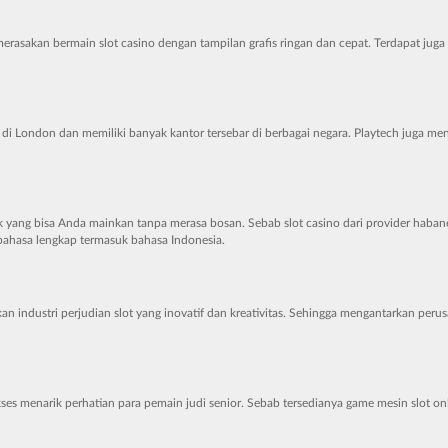
erasakan bermain slot casino dengan tampilan grafis ringan dan cepat. Terdapat jug
 di London dan memiliki banyak kantor tersebar di berbagai negara. Playtech juga me
 yang bisa Anda mainkan tanpa merasa bosan. Sebab slot casino dari provider haban
bahasa lengkap termasuk bahasa Indonesia.
dustri perjudian slot yang inovatif dan kreativitas. Sehingga mengantarkan perusah
ukses menarik perhatian para pemain judi senior. Sebab tersedianya game mesin slot 