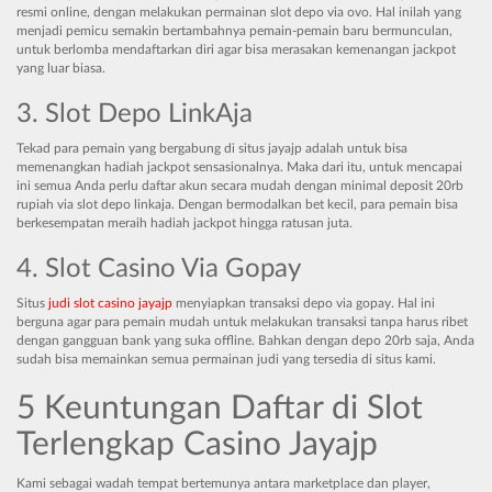
resmi online, dengan melakukan permainan slot depo via ovo. Hal inilah yang
menjadi pemicu semakin bertambahnya pemain-pemain baru bermunculan,
untuk berlomba mendaftarkan diri agar bisa merasakan kemenangan jackpot
yang luar biasa.
3. Slot Depo LinkAja
Tekad para pemain yang bergabung di situs jayajp adalah untuk bisa
memenangkan hadiah jackpot sensasionalnya. Maka dari itu, untuk mencapai
ini semua Anda perlu daftar akun secara mudah dengan minimal deposit 20rb
rupiah via slot depo linkaja. Dengan bermodalkan bet kecil, para pemain bisa
berkesempatan meraih hadiah jackpot hingga ratusan juta.
4. Slot Casino Via Gopay
Situs
judi slot casino jayajp
menyiapkan transaksi depo via gopay. Hal ini
berguna agar para pemain mudah untuk melakukan transaksi tanpa harus ribet
dengan gangguan bank yang suka offline. Bahkan dengan depo 20rb saja, Anda
sudah bisa memainkan semua permainan judi yang tersedia di situs kami.
5 Keuntungan Daftar di Slot
Terlengkap Casino Jayajp
Kami sebagai wadah tempat bertemunya antara marketplace dan player,