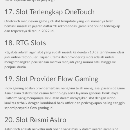
tak terlupakan hanya di play'n go.
17. Slot Terlengkap OneTouch
Onetouch merupakan game judi slot terupdate yang kini namanya telah
berhasil masuk ke jajaran daftar 20 rekomendasi game slot online terlengkap
dan terpercaya di tahun 2022 ini.
18. RTG Slots
Rtg slots adalah agen slot yang sudah masuk ke deretan 10 daftar rekomendasi
judi online terpopuler. Tujuan utama dari provider rtg slots adalah untuk
mengembangkan perusahaan mereka menjadi yang nomor satu hingga ke
penjuru dunia.
19. Slot Provider Flow Gaming
Flow gaming adalah provider terbaru yang kini telah menguasai pasar slot game
Asia dalam distributed casino technology serta layanan generasi berikutnya.
Platform yang mempunyai kekuatan dalam menyajikan slot dengan video
kualitas terbaik dengan kombinasi back office dan perlengkapan paling canggih
seperti penyedia flow gaming ini.
20. Slot Resmi Astro
Astro tech adalah penyalur judi online yang masuk dalam jajaran game slot