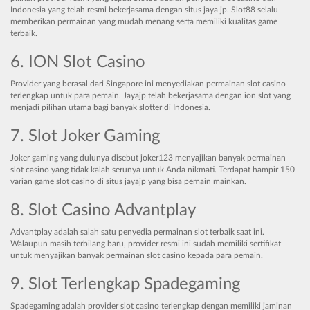
Indonesia yang telah resmi bekerjasama dengan situs jaya jp. Slot88 selalu
memberikan permainan yang mudah menang serta memiliki kualitas game
terbaik.
6. ION Slot Casino
Provider yang berasal dari Singapore ini menyediakan permainan slot casino
terlengkap untuk para pemain. Jayajp telah bekerjasama dengan ion slot yang
menjadi pilihan utama bagi banyak slotter di Indonesia.
7. Slot Joker Gaming
Joker gaming yang dulunya disebut joker123 menyajikan banyak permainan
slot casino yang tidak kalah serunya untuk Anda nikmati. Terdapat hampir 150
varian game slot casino di situs jayajp yang bisa pemain mainkan.
8. Slot Casino Advantplay
Advantplay adalah salah satu penyedia permainan slot terbaik saat ini.
Walaupun masih terbilang baru, provider resmi ini sudah memiliki sertifikat
untuk menyajikan banyak permainan slot casino kepada para pemain.
9. Slot Terlengkap Spadegaming
Spadegaming adalah provider slot casino terlengkap dengan memiliki jaminan