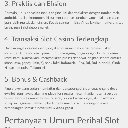
3. Praktis dan Efisien
Bermain judi slot casino nexus engine kini dapat diakses dengan mudah melalui
android, ios dan komputer. Maka semua proses taruhan yang dilakukan akan
jauh lebih praktis dan efisien. Sebab semua ini bisa Anda lakukan hanya di situs
jayajp resmi slot depo ewallet.
4. Transaksi Slot Casino Terlengkap
Dengan segala kemudahan yang akan diterima dalam bertransaksi, akan
membuat Anda merasa nyaman untuk langsung bergabung di bo slot casino
resmi kami. Karena kami menyediakan proses depo wd lengkap seperti ewallet
(dana, ovo, gopay, linkaja), bank lokal Indonesia ( Bca, Bri, Bni, Mandiri, Cimb
Niaga) dan pulsa Telkomsel.
5. Bonus & Cashback
Para player yang sudah mendaftar dan bergabung di slot nexus engine depo
ewallet resmi jayajp akan mendapatkan segala macam hadiah utama berupa
bonus (bonus turnover, bonus referral, bonus kemenangan) dan cashback
setiap minggunya. Bahkan, jika Anda bermain sesering mungkin maka
kemenangan semakin besar untuk Anda gapai.
Pertanyaan Umum Perihal Slot