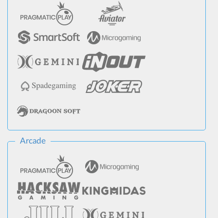
Arcade