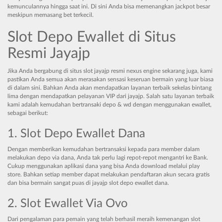
kemunculannya hingga saat ini. Di sini Anda bisa memenangkan jackpot besar
meskipun memasang bet terkecil.
Slot Depo Ewallet di Situs
Resmi Jayajp
Jika Anda bergabung di situs slot jayajp resmi nexus engine sekarang juga, kami
pastikan Anda semua akan merasakan sensasi keseruan bermain yang luar biasa
di dalam sini. Bahkan Anda akan mendapatkan layanan terbaik sekelas bintang
lima dengan mendapatkan pelayanan VIP dari jayajp. Salah satu layanan terbaik
kami adalah kemudahan bertransaki depo & wd dengan menggunakan ewallet,
sebagai berikut:
1. Slot Depo Ewallet Dana
Dengan memberikan kemudahan bertransaksi kepada para member dalam
melakukan depo via dana, Anda tak perlu lagi repot-repot mengantri ke Bank.
Cukup menggunakan aplikasi dana yang bisa Anda download melalui play
store. Bahkan setiap member dapat melakukan pendaftaran akun secara gratis
dan bisa bermain sangat puas di jayajp slot depo ewallet dana.
2. Slot Ewallet Via Ovo
Dari pengalaman para pemain yang telah berhasil meraih kemenangan slot