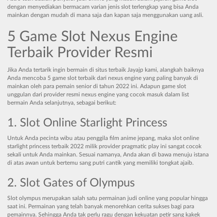
dengan menyediakan bermacam varian jenis slot terlengkap yang bisa Anda
mainkan dengan mudah di mana saja dan kapan saja menggunakan uang asli.
5 Game Slot Nexus Engine
Terbaik Provider Resmi
Jika Anda tertarik ingin bermain di situs terbaik Jayajp kami, alangkah baiknya
Anda mencoba 5 game slot terbaik dari nexus engine yang paling banyak di
mainkan oleh para pemain senior di tahun 2022 ini. Adapun game slot
unggulan dari provider resmi nexus engine yang cocok masuk dalam list
bermain Anda selanjutnya, sebagai berikut:
1. Slot Online Starlight Princess
Untuk Anda pecinta wibu atau penggila film anime jepang, maka slot online
starlight princess terbaik 2022 milik provider pragmatic play ini sangat cocok
sekali untuk Anda mainkan. Sesuai namanya, Anda akan di bawa menuju istana
di atas awan untuk bertemu sang putri cantik yang memiliki tongkat ajaib.
2. Slot Gates of Olympus
Slot olympus merupakan salah satu permainan judi online yang popular hingga
saat ini. Permainan yang telah banyak menorehkan cerita sukses bagi para
pemainnya. Sehingga Anda tak perlu ragu dengan kekuatan petir sang kakek