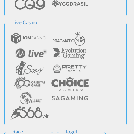
Live Casino
Race
Togel